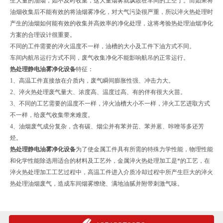
生大量的油烟，如不及时收集，这大量烟雾就飘散在车间的上空了。而如果将
油烟收集后不能有效的将油烟雾净化，对大气污染很严重，所以淬火热处理时
产生的油烟如何能有效的收集并高效率的净化处理，这将考验热处理油烟净化
方案的合理设计很重要。
不同的工件需要的淬火温度不一样，油槽的大小及工件下油方式不同。
车间内航吊运行方式不同，废气收集净化不能影响航吊的正常运行。
热处理静电油雾净化设备
特征：
1、高温工件直接放在介质内，废气瞬间膨胀性强、冲击力大。
2、淬火热处理废气量大、浓度高、温度过高、有的伴有很大火苗。
3、不同的工艺需要的温度不一样，淬火油槽大小不一样，淬火工艺进取方式
不一样，给废气收集带来难度。
4、油烟废气成分复杂，含有碳、烟尘并有苯并芘、苯并蒽、咔唑等多还芳
烃。
热处理静电油雾净化设备
为了使金属工件具有所需的特殊力学性能，物理性能
和化学性能除选用适合的材料及工艺外，金属淬火热处理加工是*的工艺，在
淬火热处理加工工艺过程中，高温工件进入介质冷却过程中所产生巨大的淬火
热处理油烟废气，造成车间烟雾缭绕、满地油腻并附带刺激气味。