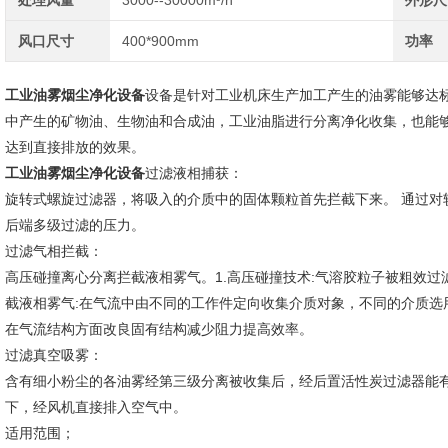
处理风量
3000--30000m³/h
外形尺
风口尺寸
400*900mm
功率
工业油雾烟尘净化设备
设备是针对工业机床生产加工产生的油雾能够达
中产生的矿物油、生物油和合成油，工业油脂进行分离净化收集，也能
达到直接排放的效果。
工业油雾烟尘净化设备
过滤液相捕获：
旋转式螺旋过滤器，将吸入的介质中的固体颗粒首先拦截下来。 通过对
后端多级过滤的压力。
过滤气相拦截：
高压碰撞离心分离拦截液相雾气。1.高压碰撞技术:气溶胶粒子被粗效过
截液相雾气:在气流中由不同的工作件定向收集介质对象，不同的介质选用
在气流结构方面改良固有结构减少阻力提高效率。
过滤真空吸雾：
含有细小粉尘的各油雾经第三级分离被收集后，经后置活性炭过滤器能
下，经风机直接排入空气中。
适用范围；