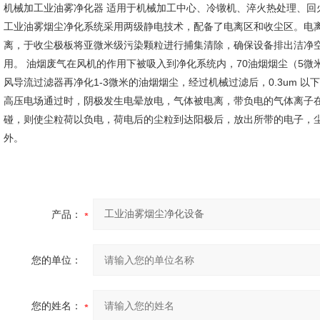
机械加工业油雾净化器 适用于机械加工中心、冷镦机、淬火热处理、回
工业油雾烟尘净化系统采用两级静电技术，配备了电离区和收尘区。电
离，于收尘极板将亚微米级污染颗粒进行捕集清除，确保设备排出洁净
用。 油烟废气在风机的作用下被吸入到净化系统内，70油烟烟尘（5
风导流过滤器再净化1-3微米的油烟烟尘，经过机械过滤后，0.3um 
高压电场通过时，阴极发生电晕放电，气体被电离，带负电的气体离子
碰，则使尘粒荷以负电，荷电后的尘粒到达阳极后，放出所带的电子，
外。
产品：
您的单位：
您的姓名：