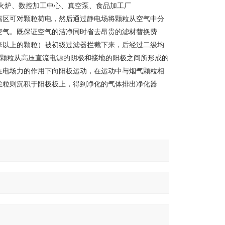
火炉、数控加工中心、真空泵、食品加工厂
离区可对颗粒荷电，然后通过静电场将颗粒从空气中分
空气。既保证空气的洁净同时省去昂贵的滤材替换费
微米以上的颗粒）被初级过滤器拦截下来，后经过二级均
以下颗粒从高压直流电源的阴极和接地的阳极之间所形成的
在电场力的作用下向阳板运动，在运动中与烟气颗粒相
尘粒则沉积于阳极板上，得到净化的气体排出净化器