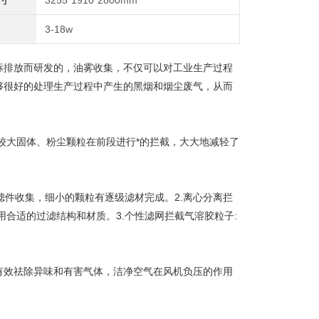
寸
3255*1910*2800mm
3-18w
标排放而研发的，油雾收集，不仅可以对工业生产过程
够很好的处理生产过程中产生的黑烟和烟尘废气，从而
较大固体、粉尘颗粒在前段进行*的拦截，大大地减轻了
滤件收集，细小的颗粒有逐级滤材完成。2.离心分离拦
合适的过滤结构和材质。3.个性滤网拦截气溶胶粒子:
有效祛除异味和有害气体，洁净空气在风机负压的作用